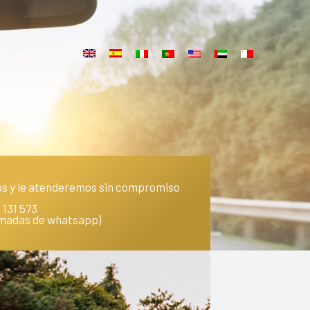
Contacto
s y le atenderemos sin compromiso
 131 573
lamadas de whatsapp)