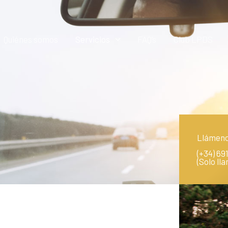
Quiénes somos
Servicios
FAQ’s
Club LPDS
Llámeno
(+34) 691
(Solo l