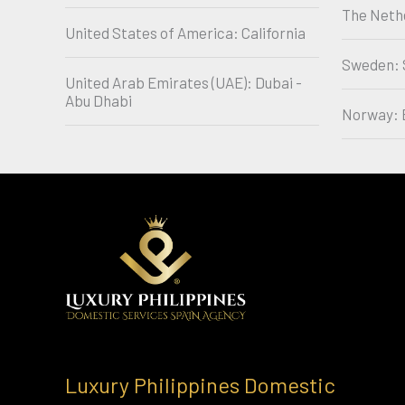
The Neth
United States of America: California
Sweden: 
United Arab Emirates (UAE): Dubai -
Abu Dhabi
Norway: 
Luxury Philippines Domestic