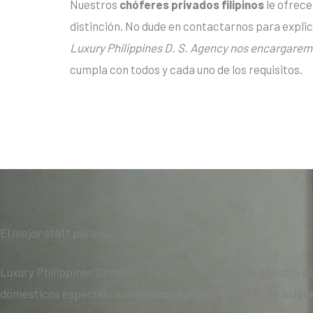
Nuestros
chóferes privados filipinos
le ofrece
distinción. No dude en contactarnos para expli
Luxury Philippines D. S. Agency nos encargarem
cumpla con todos y cada uno de los requisitos.
El mejor staff para su hogar o negocio
Luxury Philippines Domestic Services, su exclusiva agencia d
domésticos especializada en
empleados del hogar de origen 