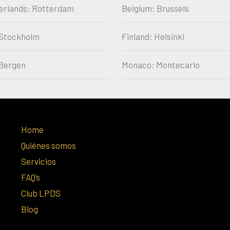
erlands: Rotterdam
Belgium: Brussels
Stockholm
Finland: Helsinki
Bergen
Monaco: Montecarlo
Home
Quiénes somos
Servicios
FAQ’s
Club LPDS
Blog